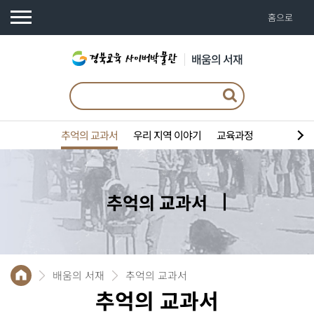
홈으로
배움의 서재
추억의 교과서
우리 지역 이야기
교육과정
추
억
의
교
과
서
배움의 서재
추억의 교과서
추억의 교과서